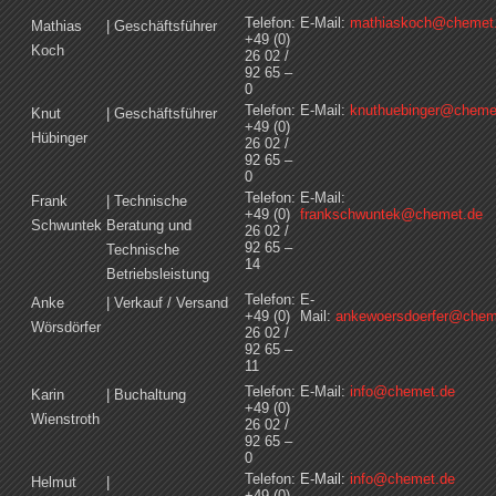
Telefon:
E-Mail:
mathiaskoch@chemet
Mathias
| Geschäftsführer
+49 (0)
Koch
26 02 /
92 65 –
0
Telefon:
E-Mail:
knuthuebinger@cheme
Knut
| Geschäftsführer
+49 (0)
Hübinger
26 02 /
92 65 –
0
Telefon:
E-Mail:
Frank
| Technische
+49 (0)
frankschwuntek@chemet.de
Schwuntek
Beratung und
26 02 /
92 65 –
Technische
14
Betriebsleistung
Telefon:
E-
Anke
| Verkauf / Versand
+49 (0)
Mail:
ankewoersdoerfer@chem
Wörsdörfer
26 02 /
92 65 –
11
Telefon:
E-Mail:
info@chemet.de
Karin
| Buchaltung
+49 (0)
Wienstroth
26 02 /
92 65 –
0
Telefon:
E-Mail:
info@chemet.de
Helmut
|
+49 (0)