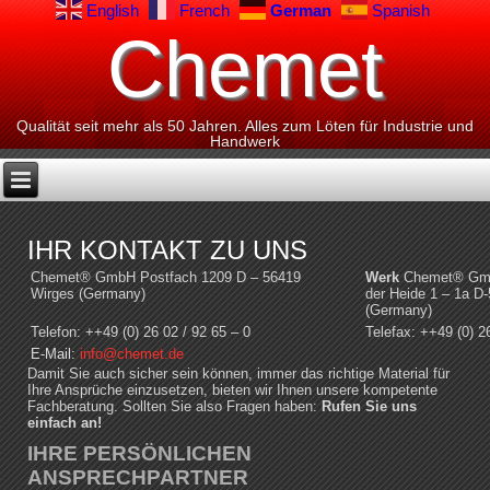
English
French
German
Spanish
Chemet
Qualität seit mehr als 50 Jahren. Alles zum Löten für Industrie und
Handwerk
IHR KONTAKT ZU UNS
Chemet® GmbH Postfach 1209 D – 56419
Werk
Chemet® GmbH
Wirges (Germany)
der Heide 1 – 1a D
(Germany)
Telefon: ++49 (0) 26 02 / 92 65 – 0
Telefax: ++49 (0) 2
E-Mail:
info@chemet.de
Damit Sie auch sicher sein können, immer das richtige Material für
Ihre Ansprüche einzusetzen, bieten wir Ihnen unsere kompetente
Fachberatung. Sollten Sie also Fragen haben:
Rufen Sie uns
einfach an!
IHRE PERSÖNLICHEN
ANSPRECHPARTNER